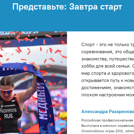
Представьте: Завтра старт
Спорт - это не только 
соревнования, это общ
знакомства, путешеств
хобби для всей семьи. 
мир спорта и здорового
открывается путь к нов
достижениям, знакомств
плохом настроении мож
Александра Разаренов
Российская профессиональная 
Выступала в женских соревнов
Олимпийских играх 2012, летн