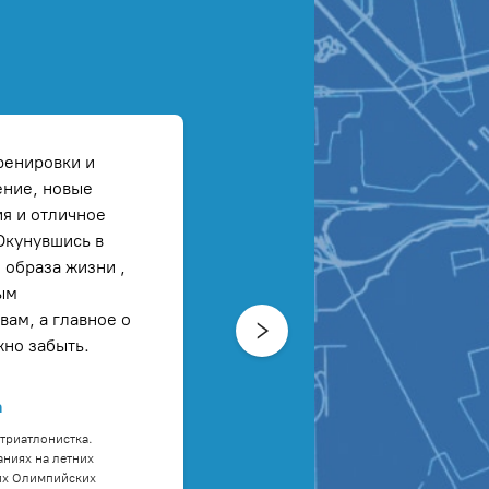
тренировки и
ение, новые
ия и отличное
Окунувшись в
 образа жизни ,
ым
ам, а главное о
но забыть.
а
триатлонистка.
аниях на летних
их Олимпийских