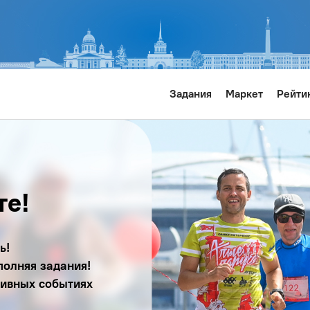
Задания
Маркет
Рейти
те!
ь!
полняя задания!
тивных событиях