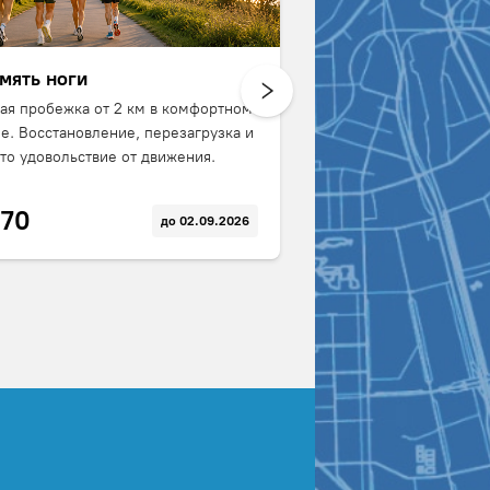
мять ноги
Танцевальная пауза
ая пробежка от 2 км в комфортном
Потанцуйте в удовольстви
е. Восстановление, перезагрузка и
студии или на улице. Люб
то удовольствие от движения.
любой уровень подготовк
70
90
до 02.09.2026