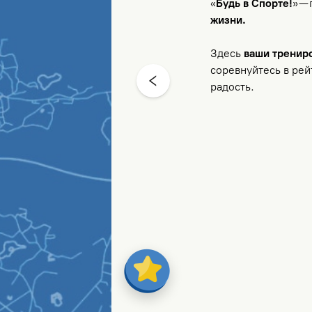
ожении и помогайте своему клубу
«
Будь в Спорте!
»
— 
ro
жизни.
ельские объединения Санкт-
Здесь
ваши трениро
соревнуйтесь в рей
радость.
тапы забегов Кубка Губернатора.
ные поощрения, особые отметки
кт-Петербурге.